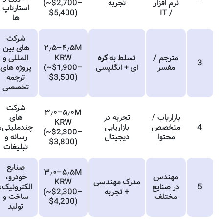
نرم افزار
تجربه
(~$2,700–
استارتاپ
$5,400)
/ IT
ها
شرکت
۲٫۵–۴٫۵M
های بین
مترجم /
تسلط به
کره
KRW
المللی و
3
مفسر
ای + انگلیسی
(~$1,900–
پروژه های
$3,500)
ترجمه
تخصصی
شرکت
۳٫۰–۵٫۰M
بازاریاب /
تجربه در
های
KRW
4
متخصص
بازاریابی
چندملیتی،
(~$2,300–
محتوا
دیجیتال
رسانه و
$3,800)
تبلیغات
صنایع
۳٫۰–۵٫۵M
مهندس
خودرو،
مدرک مهندسی
KRW
5
در صنایع
الکترونیک،
+ تجربه
(~$2,300–
مختلف
ساخت و
$4,200)
تولید