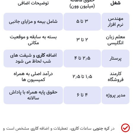
حقوق ماهانه
شغل
توضیحات اضافی
(میلیون وون)
مهندس
۳ تا ۵
شامل بیمه و مزایای جانبی
نرم افزار
معلم زبان
بسته به سابقه و موقعیت
۲ تا ۳
انگلیسی
مکانی
اضافه
کاری
و شیفت های
پرستار
۲٫۵ تا ۴
شب لحاظ می شود
کارمند
درآمد اصلی به همراه
۱٫۵ تا ۲٫۵
فروشگاه
کمیسیون ها
حقوق پایه همراه با پاداش
مدیر پروژه
۴ تا ۶
سالانه
در
کره جنوبی
ساعات
کاری
، تعطیلات و اضافه
کاری
مشخص است و