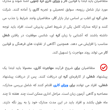
تقاضیان باید ابتدا با قوانین
کار
و
ویزای کاری کره جنوبی
آشنا شوند و مدارک
ورد نیاز شامل رزومه، سوابق تحصیلی و تجربه
کاری
را آماده کنند. شرکت
ای
کره
ای اغلب بر اساس نیاز بازار
کار
، متقاضیان واجد شرایط را جذب می
نند و ارائه مدارک کامل یکی از شروط اصلی پذیرش است. افراد باید توجه
اشته باشند که آشنایی با زبان
کره
ای، شانس موفقیت در یافتن
شغل
ناسب را افزایش می دهد. همچنین آگاهی از تفاوت های فرهنگی و قوانین
ار
می تواند روند مهاجرت را تسهیل کند.
متقاضیان
برای
شروع فرآیند
مهاجرت کاری
، معمولا باید ابتدا یک
یشنهاد
شغلی
از کارفرمای
کره
ای دریافت کنند. پس از دریافت پیشنهاد
غلی
، افراد می توانند
برای
ویزای کاری
اقدام کنند که شامل بررسی مدارک،
صاحبه و گاهی آزمون زبان است. مراحل اداری ممکن است چند هفته تا چند
اه طول بکشد و افراد باید در این مدت مدارک خود را به روز نگه دارند.