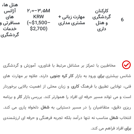
هتل ها،
کارکنان
۲٫۰–۳٫۵M
آژانس
گردشگری
مهارت زبانی +
KRW
های
6
و هتل
مشتری مداری
(~$1,500–
مسافرتی و
داری
$2,700)
خدمات
گردشگری
مخاطبین با تمرکز بر مشاغل مرتبط با فناوری، آموزش و گردشگری
انس بیشتری
برای
ورود به بازار
کار کره جنوبی
دارند. علاوه بر مهارت های
نی، توانایی تطبیق با فرهنگ
کاری
و زبان محلی از اهمیت بالایی برخوردار
ست و می تواند مسیر حرفه ای افراد را هموارتر کند. بررسی بازار
کار
و برنامه
یزی دقیق، متقاضیان را در مسیر دستیابی به
شغل
دلخواه یاری می کند.
نتخاب
شغل
مناسب نه تنها درآمد بلکه تجربه فرهنگی و حرفه ای ارزشمندی
رای
افراد فراهم می کند.