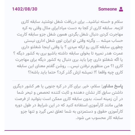
1402/08/30
Someone
سلام و خسته نباشید.. برای دریافت شغل نوشتید سابقه کاری
لازمه. سابقه کاری از کجا به دست میاد!برای مثال وقتی به کره
مهاجرت کردی دنبال شغل بگردی همون شغل جزو سابقه کاریت
حساب میشه ... وگرنه وقتی تو ایران توی شغل اداری نیستی
چطوری سابقه کاری رو ارائه میدی ؟ یا وقتی اینجا شغلتو داری
عمرت هدر نمیره تا بخوای سابقه داشته باشیو بری به کشور دیگه ؟
یا اگه شغلتو داری چرا باید بری دنبال یه کشور دیگه برای مهاجرت
کاری !؟ من منظورم نرفتن نیس... روشن گفتم معنای این سابقه
کاری چیه واقعا ؟! نمیشه ازش گذر کرد؟ حتما باید باشه!؟
پاسخ مشاور:
سلام، خیر. برای کار در کره جنوبی یا هر کشور دیگری
داشتن سابق کار نشان دهنده و ثابت کننده تحصص و تبحر شما
در آن زمینه است. بدون سابقه کاری ممکن است بتوانید از فرصت
هایی مانند کارآموزی استفاده کنید که در این شرایط در طول دوره
کارآموزی حقوق و دستمزدی به شما تعلق نمی گیرد و تنها جزو
سابقه کار محسوب می شود.