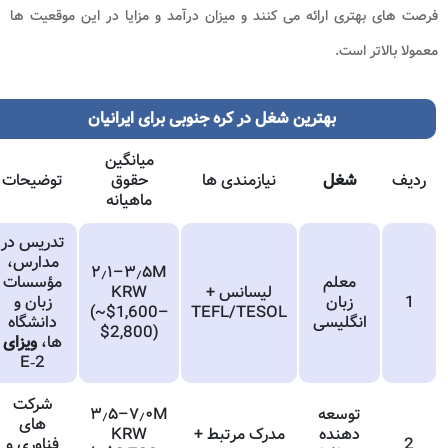
رصت های بهتری ارائه می کنند و میزان درآمد و مزایا در این موقعیت ها
عمولا بالاتر است.
بهترین شغل در کره جنوبی برای ایرانیان
میانگین
ردیف
شغل
نیازمندی ها
حقوق
توضیحات
ماهیانه
تدریس در
مدارس،
۲٫۱–۳٫۵M
معلم
مؤسسات
لیسانس +
KRW
1
زبان
زبان و
(~$1,600–
TEFL/TESOL
انگلیسی
دانشگاه
$2,800)
ها،
ویزای
E‑2
شرکت
توسعه
۳٫۵–۷٫۰M
های
دهنده
مدرک مرتبط +
KRW
2
فناوری و