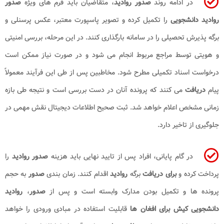
در ادامه روند
صدور روادید
، متقاضیان باید فرم های ویژه
صدور
روادید دانشجویی
را تکمیل کرده و تصویر پاسپورت معتبر، عکس پرسنلی و
برگه پذیرش تحصیلی را در سامانه بارگذاری کنند. در این مرحله، بررسی امنیتی
و هویتی توسط مراجع مربوط انجام می شود و در صورت نیاز ممکن است
درخواست اسناد تکمیلی مطرح شود. مخاطبین پس از طی این فرآیند معمولاً
پیام
دریافت
می کنند که پرونده آنان در دست بررسی است و نتیجه طی بازه
زمانی مشخص اعلام خواهد شد. ثبت صحیح اطلاعات دیجیتال نقش مهمی در
جلوگیری از تاخیر دارد.
در گام پایانی، افراد پس از تایید نهایی باید هزینه
صدور روادید
را
پرداخت کرده و
برای دریافت
برگه
روادید
اقدام کنند. زمان بندی
صدور
به حجم
پرونده ها و تکمیل بودن مدارک وابسته است و پس از
صدور
،
روادید
دانشجویی کیش برای افغان
ها
قابلیت استفاده در مبادی ورودی را خواهد