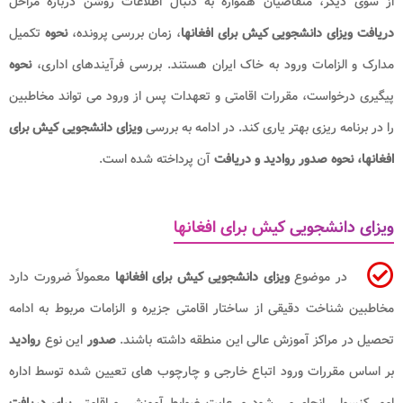
از سوی دیگر، متقاضیان همواره به دنبال اطلاعات روشن درباره مراحل
دریافت ویزای دانشجویی کیش برای افغانها
، زمان بررسی پرونده،
نحوه
تکمیل
مدارک و الزامات ورود به خاک ایران هستند. بررسی فرآیندهای اداری،
نحوه
پیگیری درخواست، مقررات اقامتی و تعهدات پس از ورود می تواند مخاطبین
را در برنامه ریزی بهتر یاری کند. در ادامه به بررسی
ویزای دانشجویی کیش برای
افغانها، نحوه صدور روادید و دریافت
آن پرداخته شده است.
ویزای دانشجویی کیش برای افغانها
در موضوع
ویزای دانشجویی کیش برای افغانها
معمولاً ضرورت دارد
مخاطبین شناخت دقیقی از ساختار اقامتی جزیره و الزامات مربوط به ادامه
تحصیل در مراکز آموزش عالی این منطقه داشته باشند.
صدور
این نوع
روادید
بر اساس مقررات ورود اتباع خارجی و چارچوب های تعیین شده توسط اداره
امور کنسولی انجام می شود و رعایت ضوابط آموزشی و اقامتی
برای دریافت