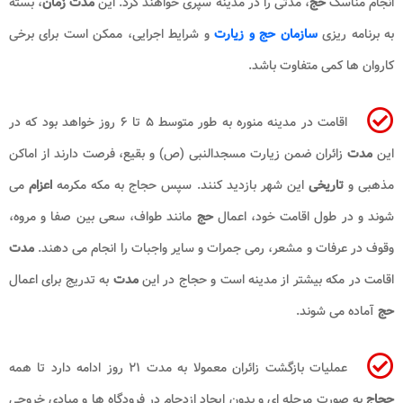
انجام مناسک
حج
، مدتی را در مدینه سپری خواهند کرد. این
مدت زمان
، بسته
به برنامه ریزی
سازمان حج و زیارت
و شرایط اجرایی، ممکن است برای برخی
کاروان ها کمی متفاوت باشد.
اقامت در مدینه منوره به طور متوسط ۵ تا ۶ روز خواهد بود که در
این
مدت
زائران ضمن زیارت مسجدالنبی (ص) و بقیع، فرصت دارند از اماکن
مذهبی و
تاریخی
این شهر بازدید کنند. سپس حجاج به مکه مکرمه
اعزام
می
شوند و در طول اقامت خود، اعمال
حج
مانند طواف، سعی بین صفا و مروه،
وقوف در عرفات و مشعر، رمی جمرات و سایر واجبات را انجام می دهند.
مدت
اقامت در مکه بیشتر از مدینه است و حجاج در این
مدت
به تدریج برای اعمال
حج
آماده می شوند.
عملیات بازگشت زائران معمولا به مدت ۲۱ روز ادامه دارد تا همه
حجاج
به صورت مرحله ای و بدون ایجاد ازدحام در فرودگاه ها و مبادی خروجی