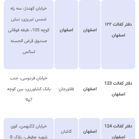
خیابان کهندژ، سه راه
شمس تبریزی، نبش
دفتر کفالت ۱۲۲
اصفهان
اصفهان
کوچه 105، طبقه فوقانی
اصفهان​
صندوق قرض الحسنه
اسالمی
خیابان فردوسی، جنب
دفتر کفالت 123
اصفهان
فلاورجان
بانک کشاورزی، بین کوچه
اصفهان
7و9
دفتر کفالت 124
خیابان 22بهمن، کوی
اصفهان
کاشان
اصفهان
شهید عطوفی، پلاک 8