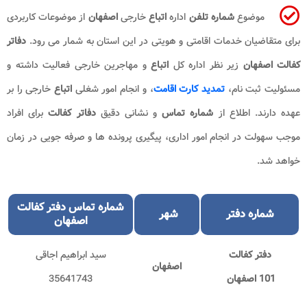
موضوع
شماره تلفن
اداره
اتباع
خارجی
اصفهان
از موضوعات کاربردی
برای متقاضیان خدمات اقامتی و هویتی در این استان به شمار می رود.
دفاتر
کفالت اصفهان
زیر نظر اداره کل
اتباع
و مهاجرین خارجی فعالیت داشته و
مسئولیت ثبت نام،
تمدید کارت اقامت
، و انجام امور شغلی
اتباع
خارجی را بر
عهده دارند. اطلاع از
شماره تماس
و نشانی دقیق
دفاتر کفالت
برای افراد
موجب سهولت در انجام امور اداری، پیگیری پرونده ها و صرفه جویی در زمان
خواهد شد.
شماره تماس دفتر کفالت
شماره دفتر
شهر
اصفهان
دفتر کفالت
سید ابراهیم اجاقی
اصفهان
101 اصفهان
35641743