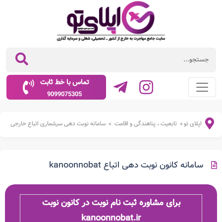
تماس با خط ثابت
9099075305
اپلای تو
تابعیت ، پناهندگی و اقامت
سامانه نوبت دهی سرشماری اتباع خارجی
>
>
سامانه کانون نوبت دهی اتباع kanoonnobat
برای مشاوره ثبت نام نوبت در کانون نوبت
kanoonnobat.ir