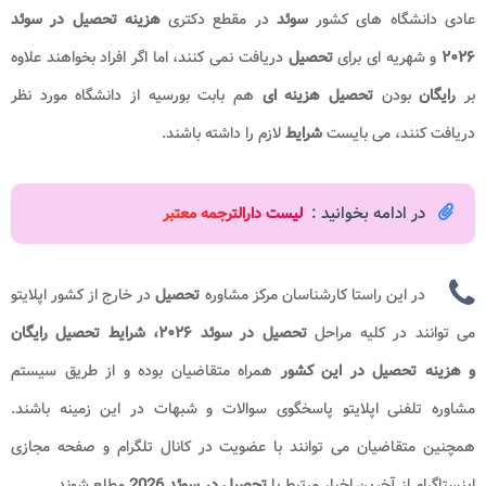
عادی دانشگاه های کشور
سوئد
در مقطع دکتری
هزینه تحصیل در سوئد
۲۰۲۶
و شهریه ای برای
تحصیل
دریافت نمی کنند، اما اگر افراد بخواهند علاوه
بر
رایگان
بودن
تحصیل هزینه ای
هم بابت بورسیه از دانشگاه مورد نظر
دریافت کنند، می بایست
شرایط
لازم را داشته باشند.
در ادامه بخوانید :
لیست دارالترجمه معتبر
در این راستا کارشناسان مرکز مشاوره
تحصیل
در خارج از کشور اپلایتو
می توانند در کلیه مراحل
تحصیل در سوئد ۲۰۲۶، شرایط تحصیل رایگان
و هزینه
تحصیل در این کشور
همراه متقاضیان بوده و از طریق سیستم
مشاوره تلفنی اپلایتو پاسخگوی سوالات و شبهات در این زمینه باشند.
همچنین متقاضیان می توانند با عضویت در کانال تلگرام و صفحه مجازی
اینستاگرام از آخرین اخبار مرتبط با
تحصیل در سوئد 2026
مطلع شوند.