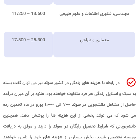
مهندسی، فناوری اطلاعات و علوم طبیعی
11،250 – 13،600
معماری و طراحی
17،800 – 25،300
در رابطه با
هزینه های
زندگی در کشور
سوئد
نیز می توان گفت بسته
به سبک و استایل زندگی هر فرد متفاوت خواهند بود. علاوه بر آن میزان درآمد
حاصل از مشاغل دانشجویی در
سوئد
۷۰۰ الی ۱،۰۰۰ یورو در ماه تخمین زده
می شود که می تواند بخشی از این
هزینه ها
را پوشش دهد. همچنین
دانشجویانی که
شرایط تحصیل رایگان در سوئد
را دارند و موفق به دریافت
بورسیه
تحصیلی
شوند، بخش بسیاری از
هزینه های
خود را تامین خواهند