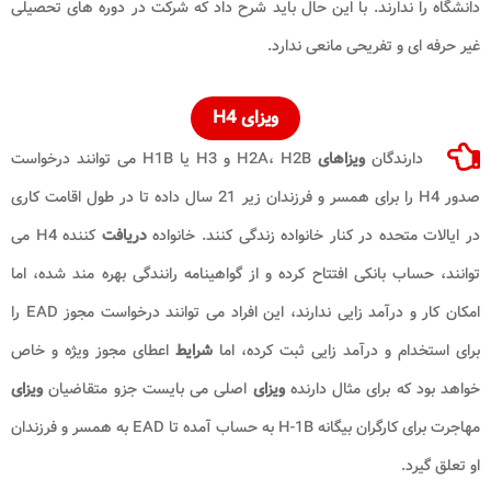
دانشگاه را ندارند. با این حال باید شرح داد که شرکت در دوره های تحصیلی
غیر حرفه ای و تفریحی مانعی ندارد.
ویزای H4
دارندگان
ویزاهای
H2A، H2B و H3 یا H1B می توانند درخواست
صدور H4 را برای همسر و فرزندان زیر 21 سال داده تا در طول اقامت کاری
در ایالات متحده در کنار خانواده زندگی کنند. خانواده
دریافت
کننده H4 می
توانند، حساب بانکی افتتاح کرده و از گواهینامه رانندگی بهره مند شده، اما
امکان کار و درآمد زایی ندارند، این افراد می توانند درخواست مجوز EAD را
برای استخدام و درآمد زایی ثبت کرده، اما
شرایط
اعطای مجوز ویژه و خاص
خواهد بود که برای مثال دارنده
ویزای
اصلی می بایست جزو متقاضیان
ویزای
مهاجرت برای کارگران بیگانه H-1B به حساب آمده تا EAD به همسر و فرزندان
او تعلق گیرد.