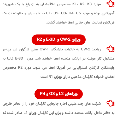
موارد K1، K2، K3 مخصوص علاقمندان به ازدواج با یک شهروند
آمریکایی
بوده و موارد U1، U2، U3، U4، U5 به همسران و خانواده نزدیک
قربانیان فعالیت های جنایی اعطا خواهند گشت.
ویزای CW-2 و E-3D و R2
روادید CW-2 به خانواده دارندگان CW-1 یعنی کارگران غیر مهاجر
مشغول کار موقت در ایالات متحده اعطا خواهد شد. مورد E-3D غالبا به
وابستگان کارکنان استرالیایی در
آمریکا
اعطا می شود. مورد R2 مخصوص
اعضای خانواده کارکنان مذهبی دارای
ویزای
R1 است.
ویزاهای L2 و O3 و P4
شرکت های چند ملیتی اجازه جابجایی کارکنان خود را از دفاتر خارجی
به دفاتر داخل ایالات متحده داشته و برای این کارکنان
ویزای
L1 صادر شده که