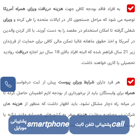
به افراد فاقد بودجه کافی جهت
هزینه
دریافت ویزای همراه آمریکا
توصیه می شود که مراحل جستجوی کار در ایالات متحده را طی کرده و
ویزای
شغلی گرفته تا امکان استخدام در مقصد را به دست آورند. با کار کردن والدین
در آمریکا و اخذ حقوق ماهانه غالبا تمکن مالی کافی برای حمایت از فرزندان
زیر 21 سال فراهم شده که البته افراد بالای 18 سال نیز اجازه
دریافت
روادید
تحصیلی یا کاری خواهند داشت.
هر فرد دارای
شرایط ویزای پیوست
پیش از ثبت درخواست
ویزای
همراه
برای وابستگان باید از برخورداری از بودجه لازم اطمینان حاصل کرده تا
در میانه راه دچار مشکل نشود. باید اظهار داشت که منظور از
هزینه
های
شرکت در مصاحبه سفارت
هزینه
سفر به کشورهای همسایه مانند ترکیه یا
پشتیبانی
smartphone
call
پشتیبانی تلفن ثابت
ارمنستان بوده زیرا سفارت ایالات متحده در ایران فعالیت ندارد.
موبایل