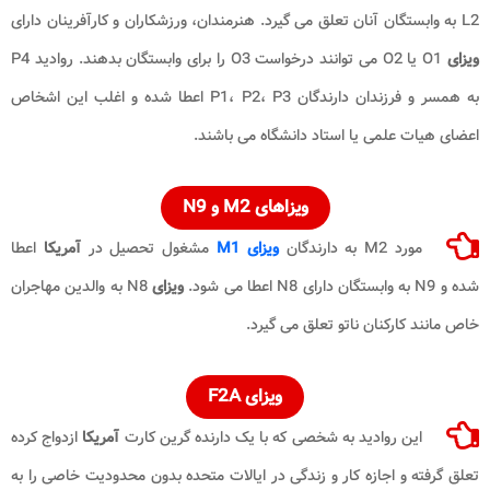
L2 به وابستگان آنان تعلق می گیرد. هنرمندان، ورزشکاران و کارآفرینان دارای
ویزای
O1 یا O2 می توانند درخواست O3 را برای وابستگان بدهند. روادید P4
به همسر و فرزندان دارندگان P1، P2، P3 اعطا شده و اغلب این اشخاص
اعضای هیات علمی یا استاد دانشگاه می باشند.
ویزاهای M2 و N9
مورد M2 به دارندگان
ویزای M1
مشغول تحصیل در
آمریکا
اعطا
شده و N9 به وابستگان دارای N8 اعطا می شود.
ویزای
N8 به والدین مهاجران
خاص مانند کارکنان ناتو تعلق می گیرد.
ویزای F2A
این روادید به شخصی که با یک دارنده گرین کارت
آمریکا
ازدواج کرده
تعلق گرفته و اجازه کار و زندگی در ایالات متحده بدون محدودیت خاصی را به