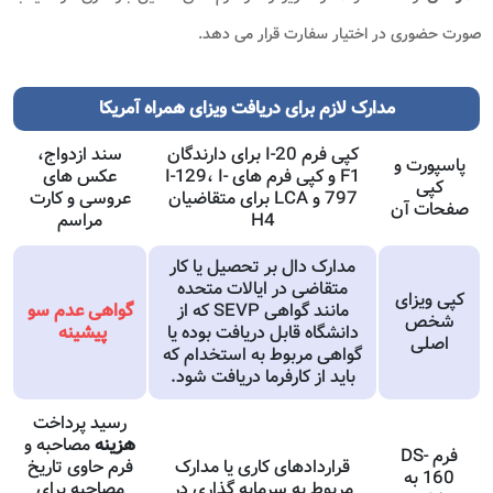
صورت حضوری در اختیار سفارت قرار می دهد.
مدارک لازم برای دریافت ویزای همراه آمریکا
کپی فرم I-20 برای دارندگان
سند ازدواج،
پاسپورت و
F1 و کپی فرم های I-129، I-
عکس های
کپی
797 و LCA برای متقاضیان
عروسی و کارت
صفحات آن
H4
مراسم
مدارک دال بر تحصیل یا کار
متقاضی در ایالات متحده
کپی ویزای
مانند گواهی SEVP که از
گواهی عدم سو
شخص
دانشگاه قابل دریافت بوده یا
پیشینه
اصلی
گواهی مربوط به استخدام که
باید از کارفرما دریافت شود.
رسید پرداخت
هزینه
مصاحبه و
فرم DS-
قراردادهای کاری یا مدارک
فرم حاوی تاریخ
160 به
مربوط به سرمایه گذاری در
مصاحبه برای