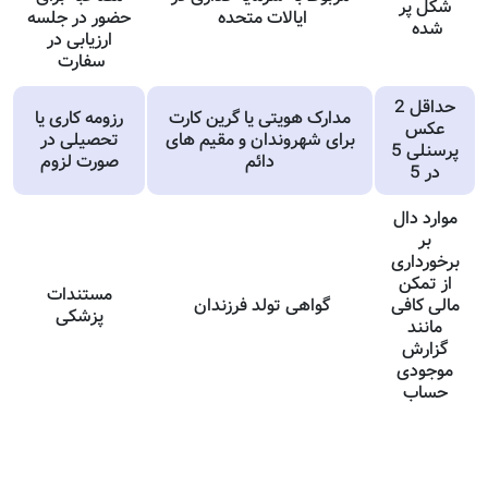
شکل پر
ایالات متحده
حضور در جلسه
شده
ارزیابی در
سفارت
حداقل 2
مدارک هویتی یا گرین کارت
رزومه کاری یا
عکس
برای شهروندان و مقیم های
تحصیلی در
پرسنلی 5
دائم
صورت لزوم
در 5
موارد دال
بر
برخورداری
از تمکن
مستندات
مالی کافی
گواهی تولد فرزندان
پزشکی
مانند
گزارش
موجودی
حساب