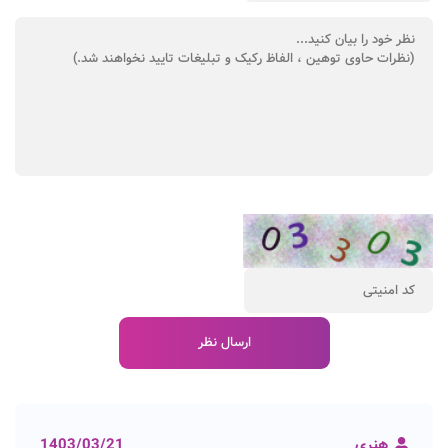
هنری
1403/03/21