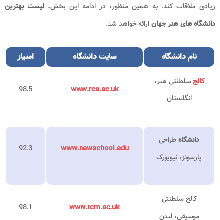
زیادی ملاقات کند. به همین منظور، در ادامه این بخش،
لیست بهترین
دانشگاه های هنر جهان
ارائه خواهد شد.
نام
دانشگاه
سایت
دانشگاه
امتیاز
کالج
سلطنتی هنر،
98.5
www.rca.ac.uk
انگلستان
دانشگاه
طراحی
92.3
www.newschool.edu
پارسونز، نیویورک
کالج سلطنتی
98.1
www.rcm.ac.uk
موسیقی، لندن