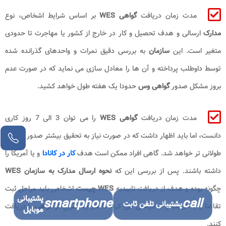
مدت زمان دریافت
گواهی WES
بر اساس شرایط اشخاص، نوع
مدارک
ارسالی و هدف تحصیل و کار در خارج از کشور یا مهاجرت تا حدودی
متغیر است. این
سازمان
به بررسی دقیق نمرات و واحدهای گذرانده شده
توسط داوطلب پرداخته و آن ها را معادل سازی می نماید که در صورت عدم
بروز مشکل صدور
گواهی وس
حدودا یک هفته طول خواهد کشید.
مدت زمان دریافت
گواهی WES
را می توان 3 الی 7 روز کاری
دانست، اما باید اظهار داشت که در صورت نیاز به تحقیق بیشتر صدور تاییدیه
طولانی تر خواهد شد. گاهی افراد ممکن است هدف
کار در کانادا
و یا آمریکا را
داشته باشند. پس از بررسی این که
نحوه ارسال مدارک به سازمان WES
چگونه بوده و هدف از دریافت تاییدیه
WES چیست
اشخاص باید مراحل ثبت
پشتیبانی
smartphone
call
پشتیبانی تلفن ثابت
تقاضا را به ترتیب و به درستی طی کرده تا هر چه سریع تر
گواهی
را دریافت
موبایل
کنند.