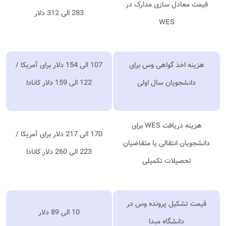
قیمت معادل سازی مدارک در
283 الی 312 دلار
WES
هزینه اخذ گواهی وس برای
107 الی 154 دلار برای آمریکا /
دانشجویان سال اولی
122 الی 159 دلار کانادا
هزینه دریافت
WES
برای
170 الی 217 دلار برای آمریکا /
دانشجویان انتقالی یا متقاضیان
223 الی 260 دلار کانادا
تحصیلات تکمیلی
قیمت تشکیل پرونده وس در
10 الی 89 دلار
دانشگاه مبدا