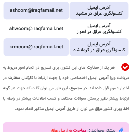
آدرس ایمیل
ashcom@iraqfamail.net
کنسولگری عراق در مشهد
آدرس ایمیل
ahwcom@iraqfamail.net
کنسولگری عراق در اهواز
آدرس ایمیل
krmcom@iraqfamail.net
کنسولگری عراق در کرمانشاه
هر یک از
سفارت
های این کشور، برای تسریع در انجام امور مربوط به
دریافت ویزا
آدرس
ایمیل اختصاصی خود را جهت ارتباط با کارکنان
سفارت
در
اختیار عموم قرار داده اند. در مجموع، این طور می توان گفت که جهت هر گونه
ارتباط بیشتر نظیر پرسش سوالات مختلف و کسب اطلاعات بیشتر در رابطه با
اخذ
ویزای کشور
عراق
می توان از طریق
آدرس
ایمیل مذکور اقدام نمود.
بیشتر بخوانید :
مهاجرت به اربیل عراق