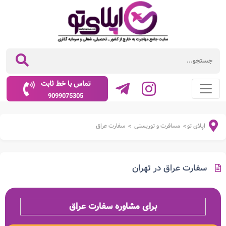
تماس با خط ثابت
9099075305
اپلای تو
مسافرت و توریستی
سفارت عراق
>
>
سفارت عراق در تهران
برای مشاوره سفارت عراق