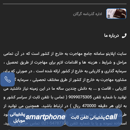
اداره گذرنامه گرگان
درباره ما
سایت اپلایتو سامانه جامع مهاجرت به خارج از کشور است که در آن تمامی
مراحل و شرایط ، هزینه ها و اقدامات لازم برای مهاجرت از طریق تحصیل ،
سرمایه گذاری و کاریابی به خارج از کشور ارائه شده است . در صورتی که برای
مشاوره مهاجرت به خارج از کشور از طرق مختلف تحصیلی ، سرمایه گذاری ،
کاریابی ، اقامت و ... به دانش چندین ساله ما در این زمینه نیاز داشتید می
توانید با شماره تلفن 9099075305 ( تماس با تلفن ثابت از سراسر کشور و
به ازای هر دقیقه 470000 ریال ) در ارتباط باشید. همچنین می توانید از
پشتیبانی
طریق فرم ارتباط با ما، جهت ارائه پیام ها و انتقادات و پیشنهادات خود
smartphone
call
پشتیبانی تلفن ثابت
موبایل
استفاده نموده و یا با شماره تلفن 54787700-021 تماس حاصل فرمایید.