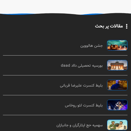
مقالات پر بحث
جشن هالووین
بورسیه تحصیلی دااد daad
بلیط کنسرت علیرضا قربانی
بلیط کنسرت لئو روخاس
سهمیه حج ایثارگران و جانبازان