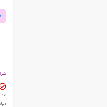
شرای
نکته 
دیپلم