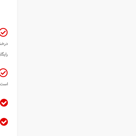
درخش
رایگا
است 