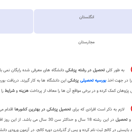
انگلستان
مجارستان
به طور کلی
تحصیل در
رشته پزشکی
دانشگاه های معرفی شده رایگان نمی باش
را در جهت اخذ
بورسیه تحصیلی
پزشکی
این دانشگاه ها به کار گیرند. دریافت بو
پژوهان کمک کرده و در برخی مواقع آن ها را معاف از پرداخت
هزینه
و
شرایط
را
لازم به ذکر است افرادی که برای
تحصیل پزشکی در بهترین کشورها
اقدام می
 و
تحصیل
در این رشته 18 سال و حداکثر سن 30 سال می باشد. از این روز افرادی که سن زیر 18 سال دارند و مایل به
 بایستی در کالج ثبت نام کرده و پس از گذراندن دوره کالج، در آزمون ورودی دان