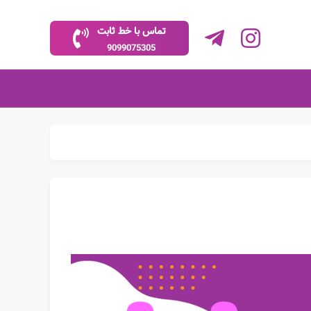
تماس با خط ثابت
9099075305