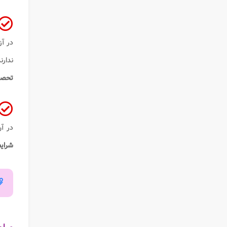
در آز
ندارن
تحص
در آن در
شرای