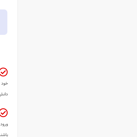
خود 
دانش 
ورود
باشند