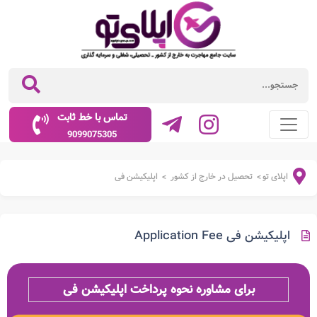
تماس با خط ثابت
9099075305
اپلای تو
تحصیل در خارج از کشور
اپلیکیشن فی
>
>
اپلیکیشن فی Application Fee
برای مشاوره نحوه پرداخت اپلیکیشن فی