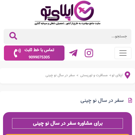
تماس با خط ثابت
9099075305
اپلای تو
مسافرت و توریستی
سفر در سال نو چینی
>
>
سفر در سال نو چینی
برای مشاوره سفر در سال نو چینی