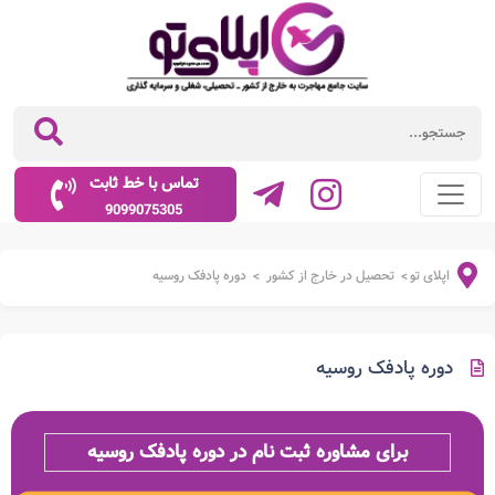
تماس با خط ثابت
9099075305
اپلای تو
تحصیل در خارج از کشور
دوره پادفک روسیه
>
>
دوره پادفک روسیه
برای مشاوره ثبت نام در دوره پادفک روسیه