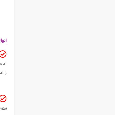
انوا
آماده
را آم
بیزی