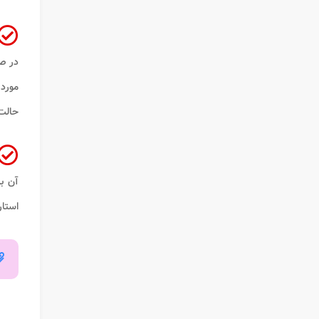
در ص
مورد
حالت 
آن ب
استار