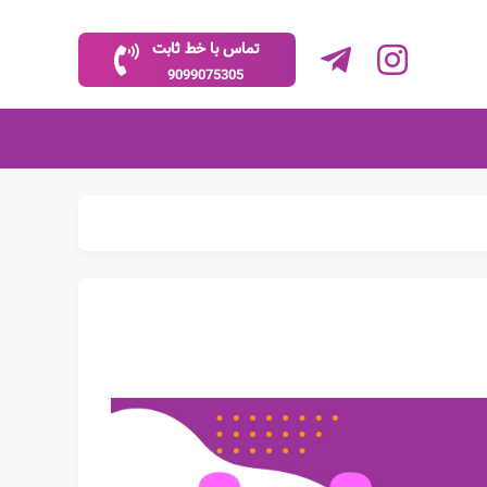
تماس با خط ثابت
9099075305