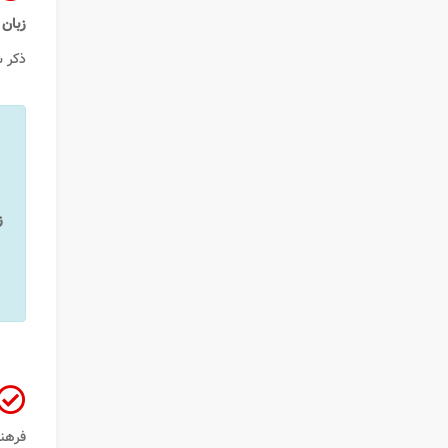
زبان ژاپنی
ذکر ش
ز
فرهن