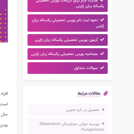
مدارک لازم برای دریافت بورس تحصیلی
یکساله زبان ژاپنی
نحوه ثبت نام بورس تحصیلی یکساله زبان
ژاپنی
آزمون بورس تحصیلی یکساله زبان ژاپنی
مصاحبه بورس تحصیلی یکساله زبان ژاپنی
سوالات متداول
مقالات مرتبط
افراد
است ک
تحصیل در کره جنوبی
حال ت
بورسیه دولتی مجارستان Stipendium
بودن
Hungaricum