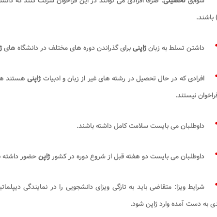
سوابق
تحصیلی
: صرفا افرادی می توانند در این فراخوان شرکت کنند که دان
 باشند.
داشتن تسلط به زبان
ژاپنی
برای گذراندن دوره های مختلف در دانشگاه های
ژ
افرادی که در حال تحصیل در رشته های غیر از زبان و ادبیات
ژاپنی
هستند همچ
راخوان نیستند.
داوطلبان می بایست سلامت کامل داشته باشند.
داوطلبان می بایست دو هفته قبل از شروع دوره در کشور
ژاپن
حضور داشته ب
شرایط ویزا: متقاضی باید به تازگی ویزای دانشجویی را در نمایندگی دیپلما
 به دست آمده وارد ژاپن شود.