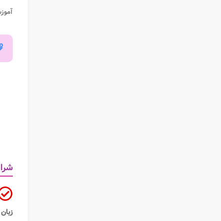
آموز
شرای
زبان ژاپنی