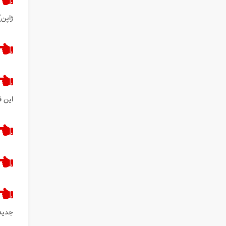
ژاپن)
این ف
جدیدی