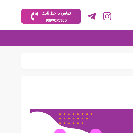
تماس با خط ثابت
9099075305