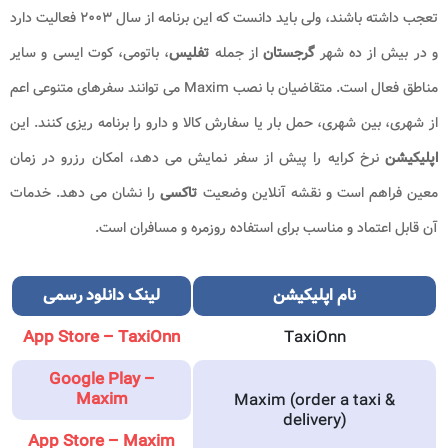
تعجب داشته باشند، ولی باید دانست که این برنامه از سال ۲۰۰۳ فعالیت دارد
و در بیش از ده شهر
گرجستان
از جمله
تفلیس
، باتومی، کوت ایسی و سایر
مناطق فعال است. متقاضیان با نصب Maxim می توانند سفرهای متنوعی اعم
از شهری، بین شهری، حمل بار یا سفارش کالا و دارو را برنامه ریزی کنند. این
اپلیکیشن
نرخ کرایه را پیش از سفر نمایش می دهد، امکان رزرو در زمان
معین فراهم است و نقشه آنلاین وضعیت
تاکسی
را نشان می دهد. خدمات
آن قابل اعتماد و مناسب برای استفاده روزمره و مسافران است.
نام اپلیکیشن
لینک دانلود رسمی
App Store – TaxiOnn
TaxiOnn
Google Play –
Maxim
Maxim (order a taxi &
delivery)
App Store – Maxim