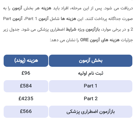
دریافت می شود. پس از این مرحله، افراد باید
هزینه
هر بخش
آزمون
را به
صورت جداگانه پرداخت کنند. این
هزینه ها
شامل
آزمون
Part 1،
آزمون
Part
2 و در برخی موارد،
بازآزمون
ویژه
شرایط
اضطراری پزشکی می شود. جدول زیر
جزئیات
هزینه های آزمون ORE
را نشان می دهد:
بخش آزمون
هزینه (پوند)
ثبت نام اولیه
£96
£584
Part 1
£4235
Part 2
بازآزمون اضطراری پزشکی
£566