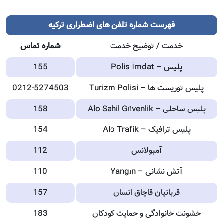
فهرست شماره تلفن های اضطراری ترکیه
خدمت / توضیح خدمت
شماره تماس
پلیس – Polis İmdat
155
پلیس توریست ها – Turizm Polisi
0212-5274503
پلیس ساحلی – Alo Sahil Güvenlik
158
پلیس ترافیک – Alo Trafik
154
آمبولانس
112
آتش نشانی – Yangın
110
قربانیان قاچاق انسان
157
خشونت خانوادگی و حمایت کودکان
183