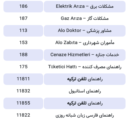
مشکلات برق – Elektrik Arıza
186
مشکلات گاز – Gaz Arıza
187
مشاور پزشکی – Alo Doktor
113
مأموران شهرداری – Alo Zabıta
153
خدمات جنازه – Cenaze Hizmetleri
188
راهنمای مصرف کننده – Tüketici Hattı
175
راهنمای
تلفن ترکیه
11811
راهنمای استانبول
11832
راهنمای
تلفن ترکیه
11855
راهنمای فارسی زبان شبانه
روزی
11822