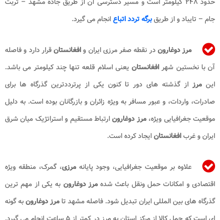
حدود ۲۴۸ کیلومتر است و مسیر دسترسی آن از طریق جاده مشهد – تربت
جام – تایباد و از طریق
برگه تردد اتباع
انجام می گیرد.
مرز دوغارون
در نقطه صفر مرزی ایران و
افغانستان
قرار دارد و فاصله
آن با نخستین شهر
افغانستان
یعنی اسلام قلعه تنها چند کیلومتر می باشد.
این
مرز
از گذشته های دور تا کنون یکی از پرترددترین گذرگاه ها برای
صادرات، واردات، و عبور مسافر به ویژه زائران و بازرگانان بوده است. به دلیل
موقعیت جغرافیایی ویژه،
مرز دوغارون
ارتباط مستقیم و استراتژیک میان شرق
ایران و غرب
افغانستان
ایجاد کرده است.
علاوه بر موقعیت جغرافیایی، وجود پایانه
مرزی
، گمرک، منطقه ویژه
اقتصادی و امکانات حمل ونقل باعث شده
مرز دوغارون
به یکی از مهم ترین
گذرگاه های بین المللی ایران تبدیل شود. فاصله مشهد تا
مرز دوغارون
به گونه
ای است که حمل کالا از مرکز استان به مرز در کمتر از ۵ ساعت انجام می گیرد.