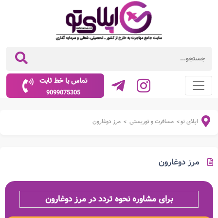
تماس با خط ثابت
9099075305
اپلای تو
مسافرت و توریستی
مرز دوغارون
>
>
مرز دوغارون
برای مشاوره نحوه تردد در مرز دوغارون