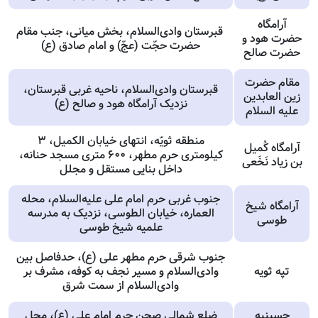
آرامگاه
قبرستان وادی‌السلام، بخش میانی، جنب مقام
حضرت هود و
حضرت حجّت (عجّ) و امام صادق (ع)
حضرت صالح
مقام حضرت
قبرستان وادی‌السلام، ناحیه غربی قبرستان،
زین‏ العابدین
نزدیک آرامگاه هود و صالح (ع)
علیه السلام
منطقه ثویّه، انتهای خیابان الکمیل، ۳
آرامگاه كُمیل
کیلومتری حرم مطهر، ۶۰۰ متری مسجد حنانه،
بن زیاد نَخَعى‏
داخل بنایی مستقل و مجلل
جنوب غربی حرم امام علی علیه‌السلام، محله
آرامگاه شیخ
العماره، خیابان الطوسی، نزدیک به مدرسه
طوسی
علمیه شیخ طوسی
جنوب شرقی حرم مطهر علی (ع)، حدفاصل بین
تپه ثویه
وادی‌السلام و مسیر نجف به کوفه، مشرف بر
وادی‌السلام از سمت شرق
حسینیه
ضلع شمالی صحن حرم امام علی (ع)، محل