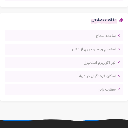
مقالات تصادفی
سامانه سماح
استعلام ورود و خروج از کشور
تور آکواریوم استانبول
اسکان فرهنگیان در کربلا
سفارت ژاپن