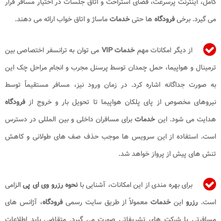
کامل، اینترنت پرسرعت، فضای استراحت و اتاق جلسات در اختیار مسافر قرار
می گیرد. برخی
فرودگاه
ها حتی
خدمات
ماساژ و اتاق خواب ارائه می دهند.
از دیگر امکانات مهم
خدمات VIP
می توان به ترانسفر اختصاصی بین
ترمینال و هواپیما، حمل چمدان توسط پرسنل مجرب و انجام مراحل چک این
به صورت جداگانه اشاره کرد. در زمان ورود نیز، مسافر مستقیماً توسط
نیروهای مخصوص از پای پلکان هواپیما تا تحویل بار و خروج از
فرودگاه
هدایت می شود. این
خدمات
برای مسافران داخلی و بین المللی در دسترس
است. استفاده از این سرویس ها موجب حذف صف های طولانی و کاهش
تنش های پیش از پرواز خواهد شد.
برای بهره مندی از این امکانات، آشنایی با
نحوه رزرو وی ای پی
الزامی
است.
رزرو
این
خدمات
معمولاً از طریق سایت رسمی
فرودگاه
، آژانس های
مسافرتی یا شرکت های تشریفاتی صورت می گیرد. متقاضی باید اطلاعات