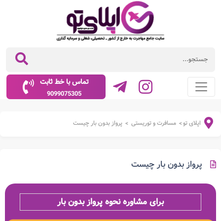
تماس با خط ثابت
9099075305
اپلای تو
مسافرت و توریستی
پرواز بدون بار چیست
>
>
پرواز بدون بار چیست
برای مشاوره نحوه پرواز بدون بار