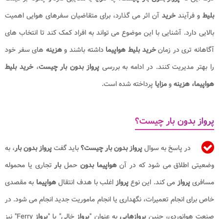
بلیط
و فرآیند
خرید
آن اثر می گذارد، برای متقاضیان سفرهای هوایی اهمیت
بالایی دارد. آشنایی با این موضوع می تواند به افراد کمک کند تا انتخاب های
آگاهانه تری در زمان
خرید بلیط هواپیما
داشته باشند و
هزینه
های سفر خود
را بهتر مدیریت کنند. در ادامه به بررسی
پرواز بدون بار چیست
،
خرید بلیط
هواپیما،
هزینه
و
مزایا
پرداخته شده است.
پرواز بدون بار چیست؟
در پاسخ به سوال
پرواز بدون بار چیست؟
باید گفت
پرواز بدون بار
، به
وضعیتی اطلاق می شود که در آن
هواپیما بدون
حمل
بار
تجاری یا محموله
مسافری
پرواز
می کند. این نوع
پرواز
اغلب با هدف انتقال
هواپیما
به مقصدی
خاص برای انجام تعمیرات، نگهداری یا انجام ماموریت جدید انجام می شود. در
صنعت هوانوردی، چنین
پروازهایی
به عنوان "
پرواز
خالی" یا "
پرواز
Ferry" نیز