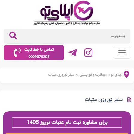
تماس با خط ثابت
9099075305
اپلای تو
مسافرت و توریستی
سفر نوروزی عتبات
>
>
سفر نوروزی عتبات
برای مشاوره ثبت نام عتبات نوروز 1405