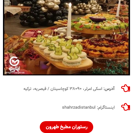
آدرس
: اسکی امرلر، ۳۸۰۹۰ کوچاسینان / قیصریه، ترکیه
اینستاگرام: shahrzadistanbul
رستوران مطبخ طهرون