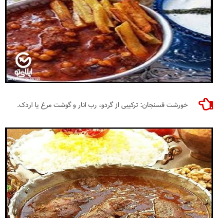
خورشت فسنجان: ترکیبی از گردو، رب انار و گوشت مرغ یا اردک.