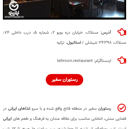
آدرس
: مسلاک، خیابان دره بویو ۲، شماره ۵، درب داخلی ۷۴،
مسلاک، ۳۴۳۹۸ شیشلی /
استانبول
، ترکیه
اینستاگرام: tehroon.restaurant
رستوران سفیر
رستوران
سفیر در منطقه فاتح واقع شده و با سرو
غذاهای ایرانی
در
فضایی سنتی، انتخابی مناسب برای علاقه مندان به فرهنگ و طعم های
ایرانی
است. این
رستوران
از شنبه تا چهارشنبه، بین ساعت ۱۰ صبح تا ۱۲ شب