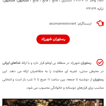
۱۵۸، واحد ۴، ۳۴۱۳۴ آکسارای / فاتح / فاتح / فاتح /
استانبول
،
استانبول
،
ترکیه ۳۴۱۳۴
اینستاگرام: asumanrestorant
رستوران شهرزاد
رستوران
شهرزاد در منطقه بی اوغلو قرار دارد و با ارائه
غذاهای ایرانی
در محیطی سنتی، تجربه ای متفاوت را به متقاضیان ارائه می دهد. این
رستوران
از دوشنبه تا جمعه، بین ساعت ۱۱ صبح تا ۱۱ شب باز است و انتخابی
مناسب برای قرارهای دوستانه و خانوادگی محسوب می شود.