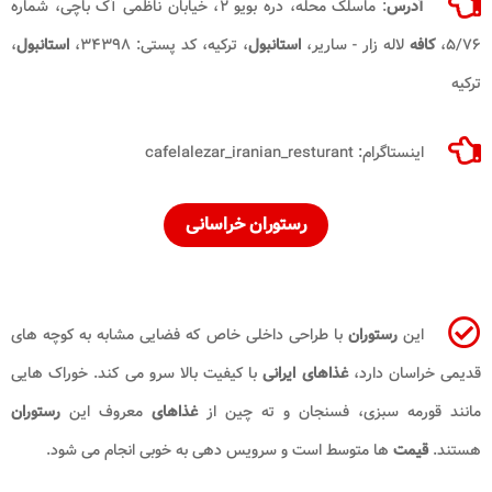
آدرس
: ماسلک محله، دره بویو ۲، خیابان ناظمی آک باچی، شماره
۵/۷۶،
کافه
لاله زار - ساریر،
استانبول
، ترکیه، کد پستی: ۳۴۳۹۸،
استانبول
،
ترکیه
اینستاگرام: cafelalezar_iranian_resturant
رستوران خراسانی
این
رستوران
با طراحی داخلی خاص که فضایی مشابه به کوچه های
قدیمی خراسان دارد،
غذاهای
ایرانی
با کیفیت بالا سرو می کند. خوراک هایی
مانند قورمه سبزی، فسنجان و ته چین از
غذاهای
معروف این
رستوران
هستند.
قیمت
ها متوسط است و سرویس دهی به خوبی انجام می شود.