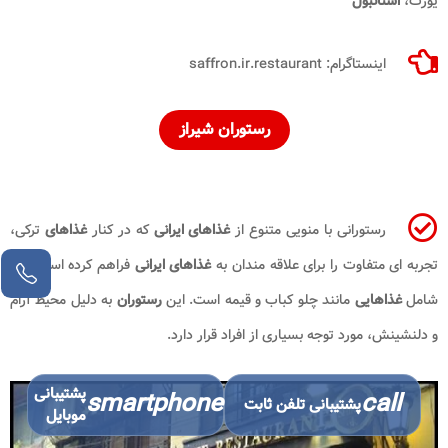
یورت،
استانبول
اینستاگرام: saffron.ir.restaurant
رستوران شیراز
رستورانی با منویی متنوع از
غذاهای ایرانی
که در کنار
غذاهای
ترکی،
تجربه ای متفاوت را برای علاقه مندان به
غذاهای ایرانی
فراهم کرده است. منو
شامل
غذاهایی
مانند چلو کباب و قیمه است. این
رستوران
به دلیل محیط آرام
و دلنشینش، مورد توجه بسیاری از افراد قرار دارد.
پشتیبانی
smartphone
call
پشتیبانی تلفن ثابت
موبایل