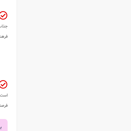
جذاب 
فرهنگ
است. 
فرصتی
ب