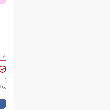
تاری
اجراه
رود ا