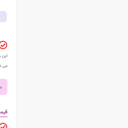
این ر
می ش
ب
قیم