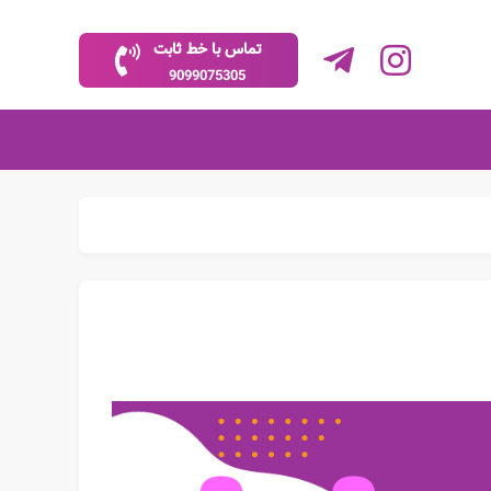
تماس با خط ثابت
9099075305