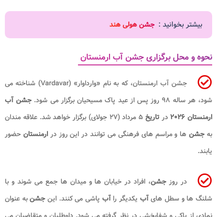
بیشتر بخوانید :
جشن هولی هند
نحوه و محل برگزاری جشن آب ارمنستان
جشن آب ارمنستان، که به نام «وارداوار» (Vardavar) شناخته می
شود، هر ساله ۹۸ روز پس از عید پاک مسیحیان برگزار می شود.
جشن آب
ارمنستان ۲۰۲۶
در
تاریخ
۵ مرداد (۲۷ جولای) برگزار خواهد شد. علاقه مندان
به
جشن
ها و مراسم های فرهنگی می توانند در این روز در
ارمنستان
حضور
یابند.
در روز
جشن
، افراد در خیابان ها و میدان ها جمع می شوند و با
شلنگ ها و سطل های
آب
یکدیگر را
آب
پاشی می کنند. این
جشن
به عنوان
نمادی از پاکی و شفابخشی در نظر گرفته می شود. داوطلبان و متقاضیان می