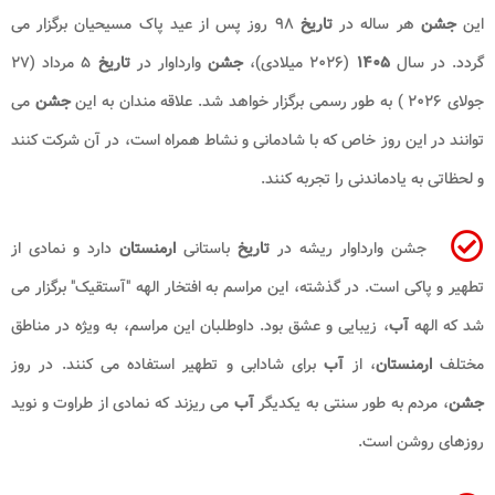
این
جشن
هر ساله در
تاریخ
۹۸ روز پس از عید پاک مسیحیان برگزار می
گردد. در سال
۱۴۰۵
(۲۰۲۶ میلادی)،
جشن
وارداوار در
تاریخ
۵ مرداد (۲۷
جولای ۲۰۲۶ ) به طور رسمی برگزار خواهد شد. علاقه مندان به این
جشن
می
توانند در این روز خاص که با شادمانی و نشاط همراه است، در آن شرکت کنند
و لحظاتی به یادماندنی را تجربه کنند.
جشن وارداوار ریشه در
تاریخ
باستانی
ارمنستان
دارد و نمادی از
تطهیر و پاکی است. در گذشته، این مراسم به افتخار الهه "آستقیک" برگزار می
شد که الهه
آب
، زیبایی و عشق بود. داوطلبان این مراسم، به ویژه در مناطق
مختلف
ارمنستان
، از
آب
برای شادابی و تطهیر استفاده می کنند. در روز
جشن
، مردم به طور سنتی به یکدیگر
آب
می ریزند که نمادی از طراوت و نوید
روزهای روشن است.