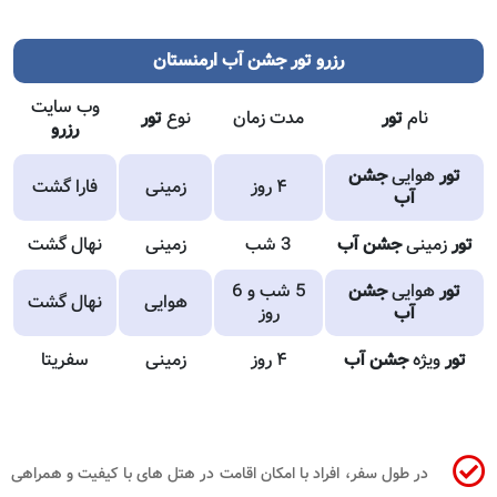
رزرو تور جشن آب ارمنستان
وب سایت
نام
تور
مدت زمان
نوع
تور
رزرو
تور
هوایی
جشن
۴ روز
زمینی
فارا گشت
آب
تور
زمینی
جشن آب
3 شب
زمینی
نهال گشت
تور
هوایی
جشن
5 شب و 6
هوایی
نهال گشت
آب
روز
تور
ویژه
جشن آب
۴ روز
زمینی
سفریتا
در طول سفر، افراد با امکان اقامت در هتل های با کیفیت و همراهی