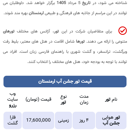
شناخته می شود، در
تاریخ
5 مرداد
1405
برگزار خواهد شد. داوطلبان می
توانند در این مراسم از جاذبه های فرهنگی و طبیعی
ارمنستان
بهره مند شوند.
برای متقاضیان شرکت در این
تور
، آژانس های مختلف
تورهای
متنوعی را ارائه می دهند.
تورها
شامل اقامت در هتل های معتبر، بلیط رفت
وبرگشت، ترانسفر، و گشت شهری با راهنمای فارسی زبان است. افراد می
توانند با توجه به بودجه خود، هتل های مختلف را انتخاب کنند.
قیمت تور جشن آب ارمنستان
وب
مدت
نوع
نام
تور
قیمت (تومان)
سایت
زمان
تور
رزرو
تور
هوایی
فارا
۴ روز
زمینی
17,600,000
جشن آب
گشت