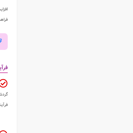
افزا
فراهم
فرآی
گردشگ
فرآین