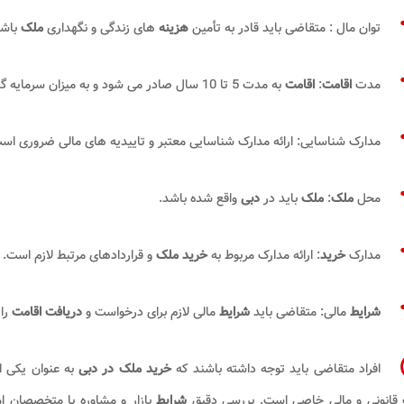
توان مال : متقاضی باید قادر به تأمین
هزینه
های زندگی و نگهداری
ملک
باشد
مدت
اقامت
:
اقامت
به مدت 5 تا 10 سال صادر می شود و به میزان سرمایه گذاری بستگی دارد.
مدارک شناسایی: ارائه مدارک شناسایی معتبر و تاییدیه های مالی ضروری اس
محل
ملک
:
ملک
باید در
دبی
واقع شده باشد.
مدارک
خرید
: ارائه مدارک مربوط به
خرید ملک
و قراردادهای مرتبط لازم است.
شرایط
مالی: متقاضی باید
شرایط
مالی لازم برای درخواست و
دریافت اقامت
را 
افراد متقاضی باید توجه داشته باشند که
خرید ملک در دبی
به عنوان یکی ا
 قانونی و مالی خاصی است. بررسی دقیق
شرایط
بازار و مشاوره با متخصصان ام