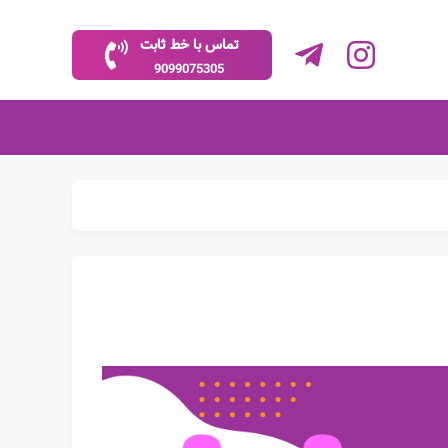
تماس با خط ثابت
9099075305