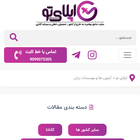
تماس با خط ثابت
9099075305
اپلای تو
آزمون ها و موسسات زبان
>
دسته بندی مقالات
سایر کشور ها
کانادا