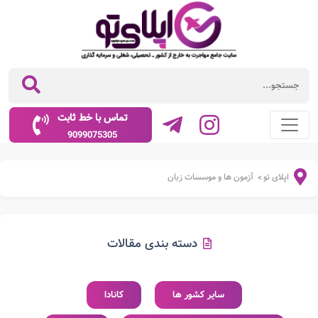
تماس با خط ثابت
9099075305
اپلای تو
آزمون ها و موسسات زبان
>
دسته بندی مقالات
سایر کشور ها
کانادا