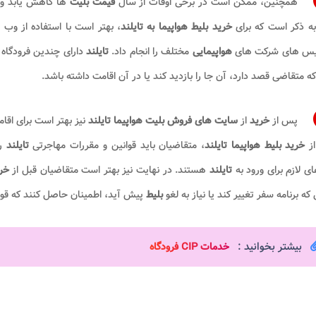
همچنین، ممکن است در برخی اوقات از سال
قیمت بلیت
ها کاهش یابد و 
به ذکر است که برای
خرید بلیط هواپیما به تایلند
، بهتر است با استفاده از وب
س
س های شرکت های
هواپیمایی
مختلف را انجام داد.
تایلند
دارای چندین فرودگاه
که متقاضی قصد دارد، آن جا را بازدید کند یا در آن اقامت داشته باشد.
پس از
خرید
از
سایت های فروش بلیت هواپیما تایلند
نیز بهتر است برای اقا
از
خرید بلیط هواپیما تایلند
، متقاضیان باید قوانین و مقررات مهاجرتی
تایلند
ر
ای لازم برای ورود به
تایلند
هستند. در نهایت نیز بهتر است متقاضیان قبل از
خری
 که برنامه سفر تغییر کند یا نیاز به لغو
بلیط
پیش آید، اطمینان حاصل کنند که قو
بیشتر بخوانید :
خدمات CIP فرودگاه​