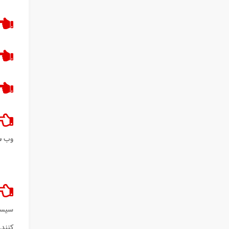
وب
س
سیستم
کنند.