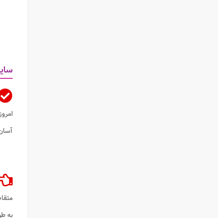
سایت
امروز
آسان
متقا
به ط