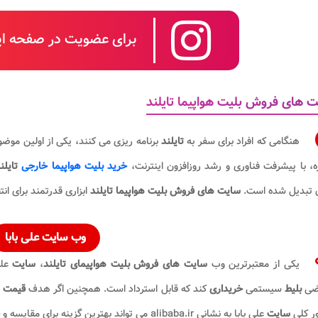
برای عضویت در صفحه این
 های فروش بلیت هواپیما تایلند
هنگامی که افراد برای سفر به
تایلند
برنامه ریزی می کنند، یکی از اولین مو
ه، با پیشرفت فناوری و رشد روزافزون اینترنت،
خرید بلیت هواپیما خارجی
تایلن
 تبدیل شده است.
سایت های فروش بلیت هواپیما تایلند
ابزاری قدرتمند برای ان
وب سایت علی بابا
یکی از معتبرترین وب
سایت
های فروش بلیت
هواپیمای تایلند
،
سایت
عل
ضی
بلیط
سیستمی
خریداری
کند که قابل استرداد است. همچنین اگر هدف
قیمت
ور کلی
سایت
علی بابا به نشانی alibaba.ir می تواند بهترین گزینه برای مقایسه و