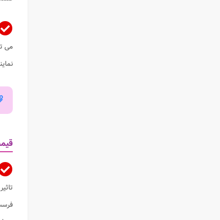
می تو
نماین
قیمت
تاثیر
فرست