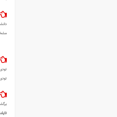
دانش
مشخص
تودی به نشانی 
تودی 
برگشت
تایلن