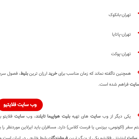
تهران-بانکوک
تهران-پاتایا
تهران-پوکت
همچنین ناگفته نماند که زمان مناسب برای
خرید
ارزان ترین
بلیط
، فصول سرد
ایت
فراهم شده است.
وب سایت فلایتیو
یکی دیگر از وب
سایت
های تهیه
بلیت هواپیما تایلند
، وب
سایت
فلایتو به نشانی m
 سفر (اکونومی، بیزنس یا فرست کلاس) دارد. مسافران باید ایرلاین موردنظر را
سایت
اینترنتی فلایتیو یکی از بزرگ ترین
فروشندگان
بلیط خارجی در ایران است و 