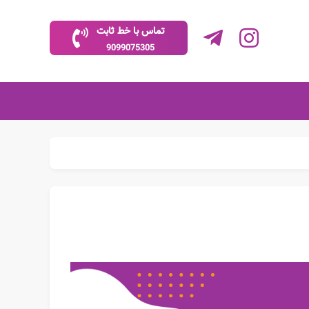
تماس با خط ثابت
9099075305