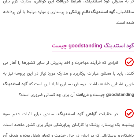
تر به معرفی
گود استندینگ
،
شرایط دریافت
این
گواهی
، مدارک لازم برای
متقاضیان،
گود استندینگ نظام پزشکی
و پرستاری و موارد مرتبط با آن پرداخته
شده است.
گود استندینگ goodstanding چیست
افرادی که فرآیند مهاجرت و اخذ پذیرش از سایر کشورها را آغاز می
کنند، باید با معنای عبارات پرکاربرد و مدارک مورد نیاز در این پروسه نیز به
خوبی آشنایی داشته باشند. پرسش بسیاری افراد این است که
گود استندینگ
goodstanding
چیست و
دریافت
آن برای چه کسانی ضروری است؟
در حقیقت
گواهی گود استندینگ
، سندی برای اثبات عدم سوء
پیشینه یک پرستار، پزشک یا کارکنان پیراپزشکی دیگر برای کشور مقصد است.
پزشکان و پرستارانی که در ایران در حال خدمت و انجام شغل بوده و هدف آن