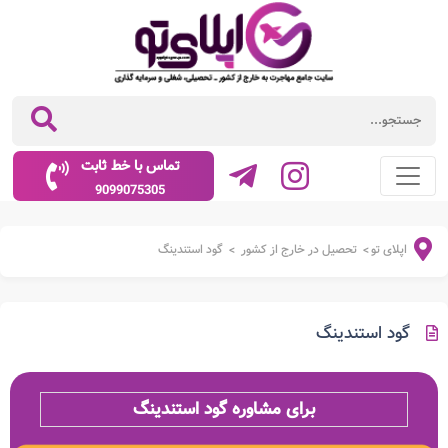
تماس با خط ثابت
9099075305
اپلای تو
تحصیل در خارج از کشور
گود استندینگ
>
>
گود استندینگ
برای مشاوره گود استندینگ