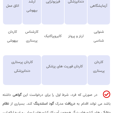
دندانپزشکی
فیزیوتراپی
ارشد
آزمایشگاهی
اتاق عمل
بیهوشی
شنوایی
کارشناس
کاردان
ارتز و پروتز
کایروپراکتیک
شناسی
پرستاری
بیهوشی
کاردان
کاردان پرستاری
کاردان فوریت های پزشکی
پرستاری
دندانپزشکی
در صورتی که فرد، شرط اول را برای درخواست این
گواهی
داشته
باشد می تواند اقدام به
دریافت
مدرک
گود استندینگ
کند. بسیاری از
نظام
پزشکی
های کشورهای دیگر همچون آمریکا، کشورهای اروپایی و غیره ارائه این