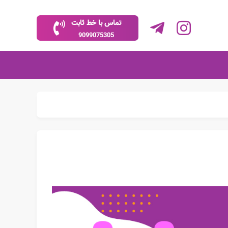
تماس با خط ثابت
9099075305