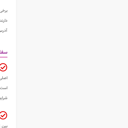
برخی 
دارند
آدرس
سفار
اصل
است
شرایط
بین 2 کشور، اولین سفیر ایران در سال 1972 استوارنامه خود را تقدیم امیر