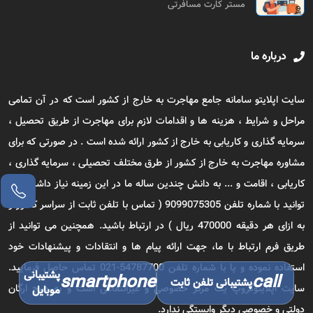
مستر کارت مسافرتی
درباره ما
سایت اپلایتو سامانه جامع مهاجرت به خارج از کشور است که در آن تمامی
مراحل و شرایط ، هزینه ها و اقدامات لازم برای مهاجرت از طریق تحصیل ،
سرمایه گذاری و کاریابی به خارج از کشور ارائه شده است . در صورتی که برای
مشاوره مهاجرت به خارج از کشور از طرق مختلف تحصیلی ، سرمایه گذاری ،
کاریابی ، اقامت و ... به دانش چندین ساله ما در این زمینه نیاز داشتید می
توانید با شماره تلفن 9099075305 ( تماس با تلفن ثابت از سراسر کشور و
به ازای هر دقیقه 470000 ریال ) در ارتباط باشید. همچنین می توانید از
طریق فرم ارتباط با ما، جهت ارائه پیام ها و انتقادات و پیشنهادات خود
استفاده نموده و یا با شماره تلفن 54787700-021 تماس حاصل فرمایید.
پشتیبانی
smartphone
call
پشتیبانی تلفن ثابت
سایت اپلایتوگروپ یک مرکز خصوصی و غیرانتفاعی است و به هیچ ارگان
موبایل
دولتی و خصوصی دیگر وابستگی ندارد.