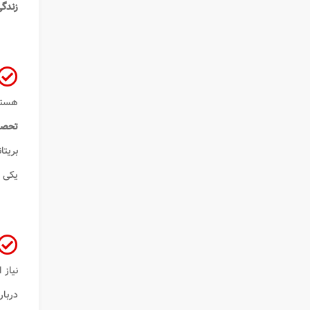
زندگ
هستند
تحصی
بریتا
یکی ا
نیاز 
دربار