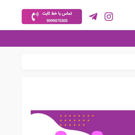
تماس با خط ثابت
9099075305