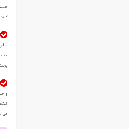
هستند
کنند.
سالن
مورد 
پرستی
و خدم
کلافه
می ت