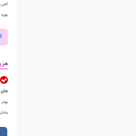
کمی س
بهره 
هزین
های ز
بهتر 
بخش 