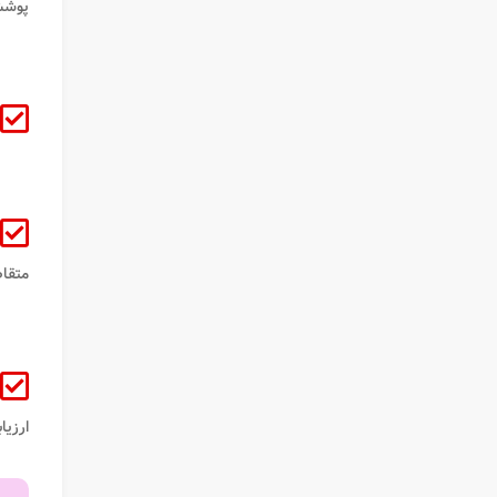
پوشش
متقا
ارزیا