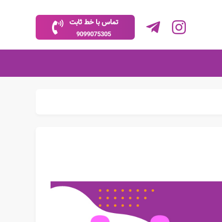
تماس با خط ثابت
9099075305