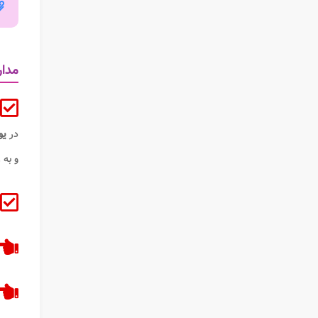
مدار
در
یو
و به 