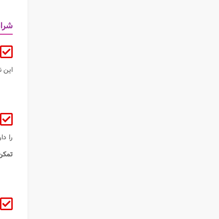
شرای
این 
را دا
تمکن