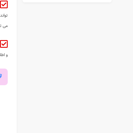
توان
می تو
و اطل