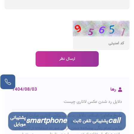
رها
1404/08/03
دلایل رد شدن عکس لاتاری چیست
پاسخ مشاور:
باسلام، دلایل رد شدن عکس لاتاری عبارت اند از
پشتیبانی
smartphone
call
پشتیبانی تلفن ثابت
بارگذاری عکس اشتباه و نامرتبط ارائه تصویر سیاه و سفید به جای
موبایل
عکس تمام رنگی پوشانده شدن گردی صورت استفاده از اکسسوری