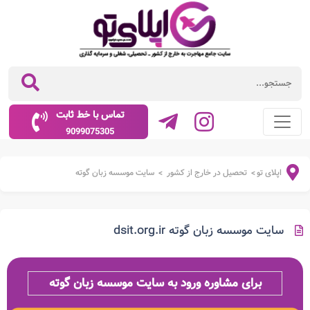
تماس با خط ثابت
9099075305
اپلای تو
تحصیل در خارج از کشور
سایت موسسه زبان گوته
>
>
سایت موسسه زبان گوته dsit.org.ir
برای مشاوره ورود به سایت موسسه زبان گوته