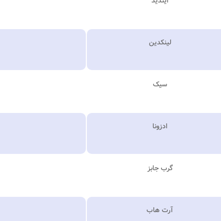
ایندید
لینکدین
سیک
ادزونا
گرب جابز
آرت هاب