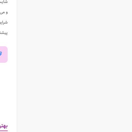
شایست
و می 
شرای
پیشنه
بهتر