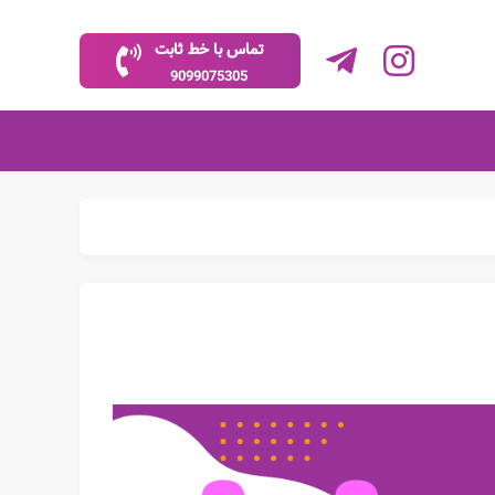
تماس با خط ثابت
9099075305