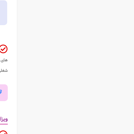
های خ
شغلی 
ویزا