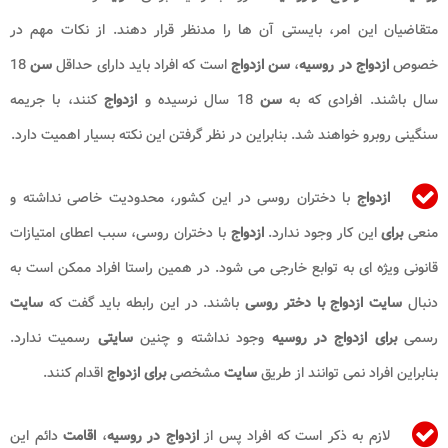
متقاضیان این امر، بایستی آن ها را مدنظر قرار دهند. از نکات مهم در
خصوص
ازدواج در روسیه
،
سن ازدواج
است که افراد باید دارای حداقل
سن
18
سال باشند. افرادی که به
سن
18 سال نرسیده و
ازدواج
کنند، با جریمه
سنگینی روبرو خواهند شد. بنابراین در نظر گرفتن این نکته بسیار اهمیت دارد.
ازدواج
با دختران روسی در این کشور، محدودیت خاصی نداشته و
منعی
برای
این کار وجود ندارد.
ازدواج
با دختران روسی، سبب اعطای امتیازات
قانونی ویژه ای به توابع خارجی می شود. در همین راستا افراد ممکن است به
دنبال
سایت ازدواج با دختر روسی
باشند. در این رابطه باید گفت که
سایت
رسمی
برای ازدواج در روسیه
وجود نداشته و چنین
سایتی
رسمیت ندارد.
بنابراین افراد نمی توانند از طریق
سایت
مشخصی
برای ازدواج
اقدام کنند.
لازم به ذکر است که افراد پس از
ازدواج در روسیه
،
اقامت
دائم این