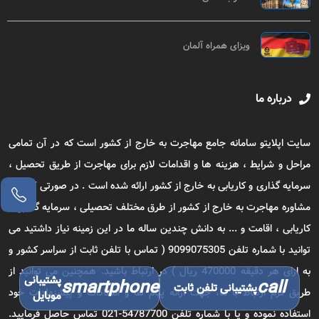
ویزای همراه آلمان
درباره ما
سایت اپلایتو سامانه جامع مهاجرت به خارج از کشور است که در آن تمامی
مراحل و شرایط ، هزینه ها و اقدامات لازم برای مهاجرت از طریق تحصیل ،
سرمایه گذاری و کاریابی به خارج از کشور ارائه شده است . در صورتی که برای
مشاوره مهاجرت به خارج از کشور از طرق مختلف تحصیلی ، سرمایه گذاری ،
کاریابی ، اقامت و ... به دانش چندین ساله ما در این زمینه نیاز داشتید می
توانید با شماره تلفن 9099075305 ( تماس با تلفن ثابت از سراسر کشور و
به ازای هر دقیقه 470000 ریال ) در ارتباط باشید. همچنین می توانید از
پشتیبانی
smartphone
call
پشتیبانی تلفن ثابت
طریق فرم ارتباط با ما، جهت ارائه پیام ها و انتقادات و پیشنهادات خود
موبایل
استفاده نموده و یا با شماره تلفن 54787700-021 تماس حاصل فرمایید.