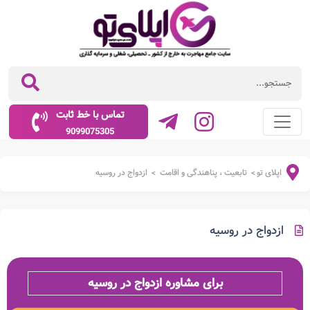
تماس با خط ثابت
9099075305
اپلای تو
تابعیت ، پناهندگی و اقامت
ازدواج در روسیه
>
>
ازدواج در روسیه
برای مشاوره ازدواج در روسیه