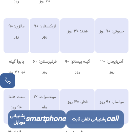
۶۰ روز
روز
ازبکستان: ۹۰
مالزی: ۹۰
جیبوتی: ۹۰ روز
هند: ۳۰ روز
روز
روز
آذربایجان: ۳۰
گینه بیسائو: ۹۰
قرقیزستان: ۶۰
پاپوآ گینه
روز
روز
روز
نو: ۳۰ روز
مونتسرات: ۱۲
سنت هلنا:
میانمار: ۹۰ روز
قطر: ۳۰ روز
ماه
۹۰ روز
پشتیبانی
smartphone
call
پشتیبانی تلفن ثابت
موبایل