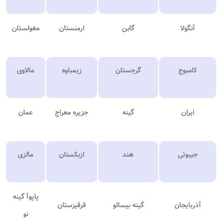
آنگولا
گابن
ارمنستان
مغولستان
کامبوج
گرجستان
زیمباوه
مالاوی
ایران
گینه
جزیره معراج
عمان
جیبوتی
هند
ازبکستان
مالزی
پاپوآ گینه
آذربایجان
گینه بیسائو
قرقیزستان
نو