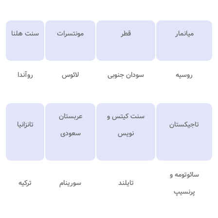
میانمار
قطر
مونتسرات
سنت هلنا
روسیه
سودان جنوبی
لائوس
روآندا
سنت کیتس و
عربستان
تاجیکستان
تانزانیا
نویس
سعودی
سائوتومه و
تایلند
سورینام
ترکیه
پرنسیپ