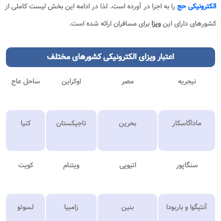
الکترونیکی حج
را به اجرا در آورده است. لذا در ادامه این بخش لیست کاملی از
کشورهای دارای این
ویزا
برای مسافران ارائه شده است.
اعتبار
ویزای الکترونیکی
کشورهای مختلف
نیجریه
مصر
اوکراین
ساحل عاج
ماداگاسکار
بحرین
تاجیکستان
کنیا
سنگاپور
اتیوپی
ویتنام
کویت
آنتیگوا و باربودا
بنین
زامبیا
لسوتو