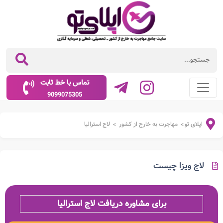
تماس با خط ثابت
9099075305
اپلای تو
مهاجرت به خارج از کشور
لاج استرالیا
>
>
لاج ویزا چیست
برای مشاوره دریافت لاج استرالیا