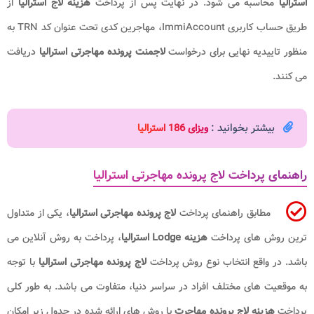
استرالیا
محاسبه می ‌شود. در نهایت پس از پرداخت
هزینه لاج استرالیا
از
طریق حساب کاربری ImmiAccount، مهاجرین کدی تحت عنوان کد TRN به
منظور تاییدیه نهایی برای درخواست
لاجمنت پرونده مهاجرتی استرالیا
دریافت
می کنند.
بیشتر بخوانید :
ویزای 186 استرالیا
راهنمای پرداخت لاج پرونده مهاجرتی استرالیا
مطابق راهنمای پرداخت
لاج پرونده مهاجرتی استرالیا
، یکی از متداول
ترین روش‌ های پرداخت
هزینه Lodge استرالیا
، پرداخت به روش آنلاین می
باشد. در واقع انتخاب نوع روش پرداخت
لاج پرونده مهاجرتی استرالیا
با توجه
به موقعیت های مختلف افراد در سراسر دنیا، متفاوت می باشد. به طور کلی
پرداخت
هزینه لاج پرونده مهاجرت
با روش‌ های ارائه شده در جدول زیر امکان