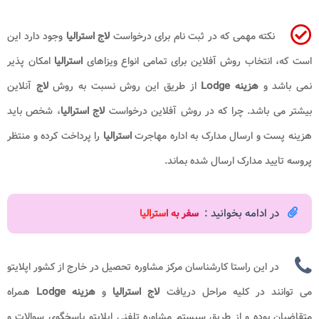
نکته مهمی که در ثبت نام برای درخواست
لاج استرالیا
وجود دارد این
است که، انتخاب روش آفلاین برای تمامی انواع ویزاهای
استرالیا
امکان‌ پذیر
نمی باشد و
هزینه Lodge
از طریق این روش نسبت به روش
لاج
آنلاین
بیشتر می باشد. چرا که در روش آفلاین درخواست
لاج استرالیا
، شخص باید
هزینه پست و ارسال مدارک به اداره مهاجرت
استرالیا
را پرداخت کرده و منتظر
پروسه تایید مدارک ارسال شده بماند.
در ادامه بخوانید :
سفر به استرالیا
در این راستا کارشناسان مرکز مشاوره تحصیل در خارج از کشور اپلایتو
می توانند در کلیه مراحل دریافت
لاج استرالیا
و
هزینه Lodge
همراه
متقاضیان بوده و از طریق سیستم مشاوره تلفنی اپلایتو پاسخگوی سوالات و