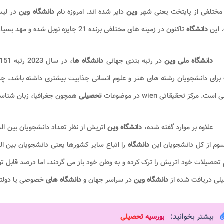
مختلفی از پایتخت یعنی شهر
وین
دایر شده اند. امروزه نام
دانشگاه وین
در لیس
 این
دانشگاه
تاکنون در زمینه های مختلفی برنده 21 جایزه نوبل شده و مهد بسیاری از محققان مشهور مهم تاریخی و دانشگاهی بوده است.
دانشگاه ملی وین
در رتبه بندی جهانی
دانشگاه ها
، در سال 2023 رتبه 151 را کسب کرده است.
رای دانشجویان رشته های هنر و علوم انسانی جذابیت بیشتری داشته باشد، چراکه
است. مرکز تحقیقاتی wien در موضوعات
تحصیلی
همچون جغرافیا، زبان شناسی 
علاوه بر موارد گفته شده،
دانشگاه وین
اتریش از نظر تعداد دانشجویان بین الم
وم از کل دانشجویان این
دانشگاه
را اتباع سایر کشورها یعنی دانشجویان بین ال
 تحصیلات خود اتریش را ترک کرده و به وطن خود باز می گردند، اما درصد قابل توج
لی دریافت شده از
دانشگاه وین
در سراسر جهان و
دانشگاه های
خصوصی یا دولتی
بیشتر بخوانید:
بورسیه تحصیلی