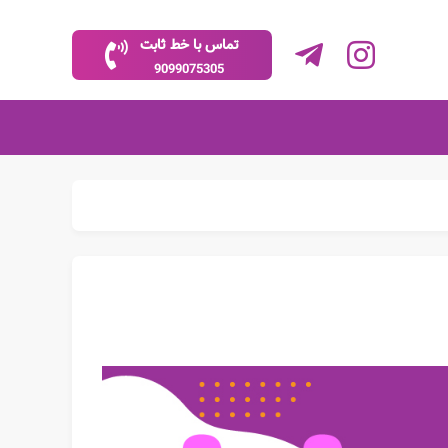
تماس با خط ثابت
9099075305