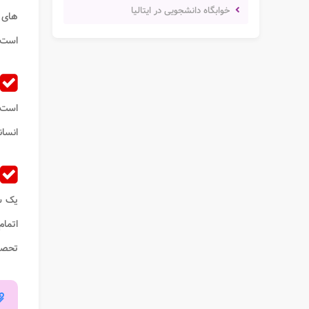
خوابگاه دانشجویی در ایتالیا
های 
است.
است ب
انسانی 
یک س
اتمام
تحصی