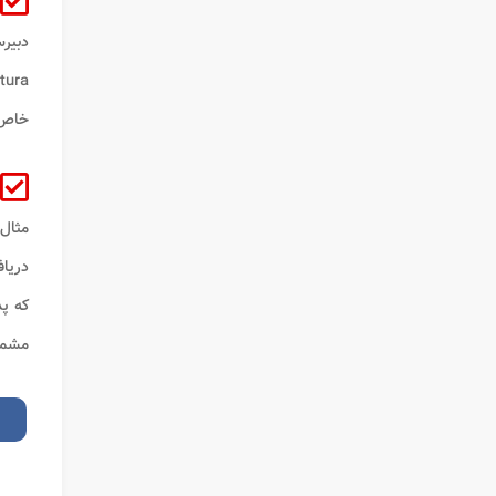
Matura اتریش معادل سازی م
خاص 
مثال،
دریاف
که پ
مشمو