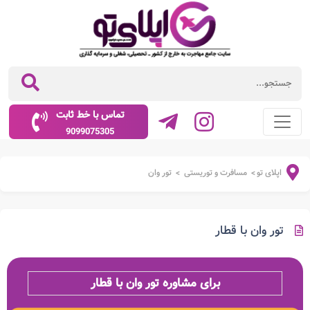
تماس با خط ثابت
9099075305
اپلای تو
مسافرت و توریستی
تور وان
>
>
تور وان با قطار
برای مشاوره تور وان با قطار