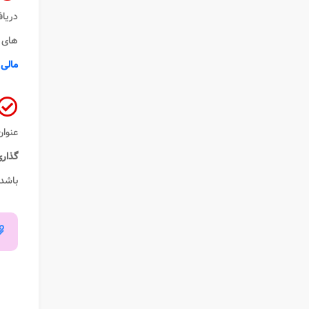
دریاف
های 
مالی
،
عنوان
گذار
باشد.