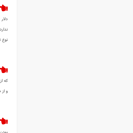
دلار 
ندارد
نوع 
که از
و از
بودن