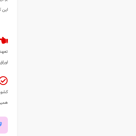
این کشور از طریق س
تعهدا
اوراق
کشور 
همین