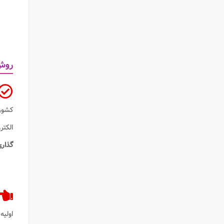
روش 
الکتر
گذار
اولیه 