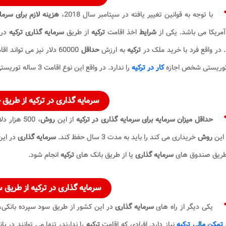
با توجه به قوانین تغییر یافته در سپتامبر سال 2018،
هزینه لازم
برای سرما
آمریکا می باشد. یکی از
شرایط
اخذ اقامت
ترکیه
از طریق
سرمایه گذاری ترکیه
. در واقع فرد با خرید ملک در
ترکیه
به ارزش
حداقل
60000 دلار نیز می تواند اقامت 3 ساله
توریستی شخص اجازه
کار در ترکیه
را ندارد. در واقع این نوع اقامت 3 ساله توریستی تا 10 سال قابل تمدید می باشد.
سرمایه گذاری در ترکیه
از طریق 
حداقل میزان سرمایه برای سرمایه گذاری در ترکیه
از این
روش
، 500 هز
 این
روش
خریداری می کند را باید به مدت 3 سال حفظ کند.
سرمایه گذاری
در ای
 طریق صندوق‌ های
سرمایه‌ گذاری
یا از طریق بانک‌ های
ترکیه
انجام شود.
سرمایه گذاری در ترکیه
از طریق س
یکی دیگر از راه‌ های
سرمایه گذاری
در این کشور از طریق سود سپرده بانکی، 
تمکن مالی ترکیه
نیاز دارد. افرادی که اقامت
ترکیه
را ندارند، تنها می‌ توانند در 