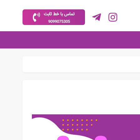
تماس با خط ثابت
9099075305