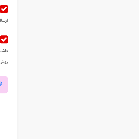
ارسا
داشته
روش 