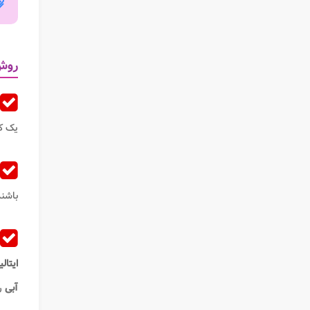
روش 
یک ک
باشن
ایتالیا
آبی
را