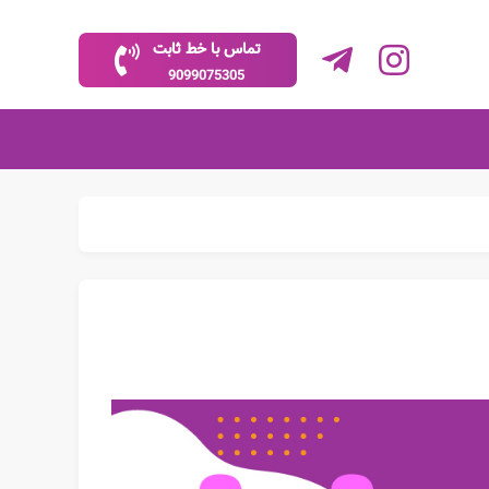
تماس با خط ثابت
9099075305