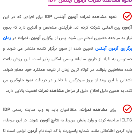
نحوه مشاهده نمرات آزمون آیلتس IDP
نحوه مشاهده نمرات آزمون آیلتس IDP
برای افرادی که در این
آزمون
بین المللی شرکت کرده اند، فرآیندی مشخص و آنلاین دارد که بدون
نیاز به مراجعه حضوری انجام می شود. پس از برگزاری
آزمون
،
نمرات
در
زمان
برگزاری آزمون آیلتس
تعیین شده از سوی برگزار کننده منتشر می شوند و
دسترسی به افراد از طریق سامانه رسمی امکان پذیر است. این روش باعث
شده مخاطبین بتوانند در کوتاه ترین زمان از نتیجه عملکرد خود مطلع شوند.
آشنایی با این روند از بروز سردرگمی یا تاخیر در دریافت
نمره
جلوگیری می
کند. به همین دلیل اطلاع دقیق از مراحل
مشاهده نمرات
اهمیت بالایی دارد.
برای
مشاهده
نمرات
، متقاضیان باید به وب سایت رسمی
IDP
IELTS مراجعه کرده و وارد بخش مربوط به نتایج
آزمون
شوند. در این مرحله،
وارد کردن اطلاعاتی مانند شماره پاسپورت یا کد ثبت نام
آزمون
الزامی است تا