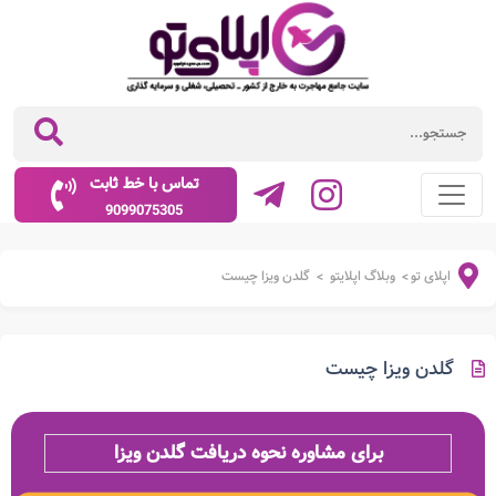
تماس با خط ثابت
9099075305
اپلای تو
وبلاگ اپلایتو
گلدن ویزا چیست
>
>
گلدن ویزا چیست
برای مشاوره نحوه دریافت گلدن ویزا