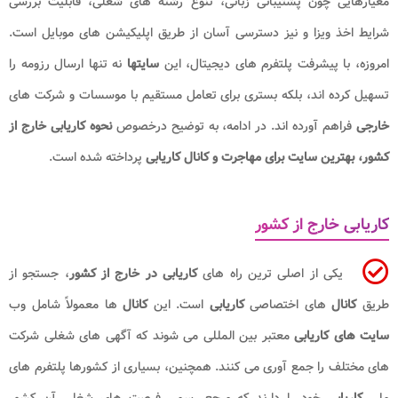
معیارهایی چون پشتیبانی زبانی، تنوع رشته های شغلی، قابلیت بررسی
شرایط اخذ ویزا و نیز دسترسی آسان از طریق اپلیکیشن های موبایل است.
امروزه، با پیشرفت پلتفرم های دیجیتال، این
سایتها
نه تنها ارسال رزومه را
تسهیل کرده اند، بلکه بستری برای تعامل مستقیم با موسسات و شرکت های
خارجی
فراهم آورده اند. در ادامه، به توضیح درخصوص
نحوه کاریابی خارج از
کشور، بهترین سایت برای مهاجرت و کانال کاریابی
پرداخته شده است.
کاریابی خارج از کشور
یکی از اصلی ترین راه های
کاریابی در خارج از کشور
، جستجو از
طریق
کانال
های اختصاصی
کاریابی
است. این
کانال
ها معمولاً شامل وب
سایت های کاریابی
معتبر بین المللی می شوند که آگهی های شغلی شرکت
های مختلف را جمع آوری می کنند. همچنین، بسیاری از کشورها پلتفرم های
ملی
کاریابی
خود را دارند که مرجع رسمی فرصت های شغلی آن کشور